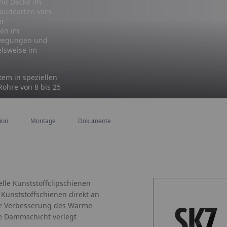
nd Decke im
bäudearten vom
er
gen im
uwegungen und
elsweise im
tem in speziellen
ohre von 8 bis 25
ion
Montage
Dokumente
lle Kunststoffclipschienen
 Kunststoffschienen direkt an
Zur Verbesserung des Wärme-
e Dämmschicht verlegt