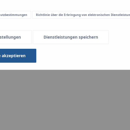
verfügbar. So lassen sich sowo
Flächen schnell und einfach m
hutzbestimmungen
Richtlinie über die Erbringung von elektronischen Dienstleistu
stellungen
Dienstleistungen speichern
e akzeptieren