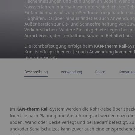
Flächenheizungen und -kühlungen an Boden, Wand u
Nassverfahren innerhalb von unterschiedlichsten Ge
Einfamilienhaus bis zu großen Industriegebäuden od
Flughäfen. Darüber hinaus findet es auch Anwendun
Außenbereich zur Eis- und Schneefreihaltung von Z
Verkehrsflächen. Weitere Einsatzgebiete liegen beispi
Agrarbereich, der Tierhaltung sowie im Behälterbau.
Die Rohrbefestigung erfolgt beim
KAN-therm Rail-
Sys
Kunststoffclipschienen. Je nach Anwendung kommen R
mm zum Einsatz.
Beschreibung
Verwendung
Rohre
Konstrukt
Im
KAN-therm Rail
-System werden die Rohrkreise über spezie
fixiert. Je nach Planung und Ausführungsart werden dazu die
Boden, Wand oder Decke verlegt und bei Bedarf befestigt. 
und/oder Schallschutzes kann zuvor auch eine entsprechend