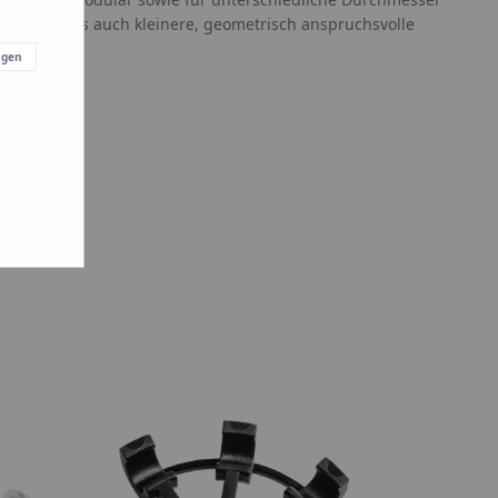
hl große als auch kleinere, geometrisch anspruchsvolle
ontieren.
ngen