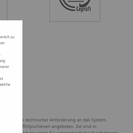
erlich zu
 um
n
ung
nserer
es
 welche
ten
den je nach technischer Anforderung an das System,
 Kunststoffclipschienen angeboten. Sie sind in
zeln oder modular sowie für unterschiedliche Durchmesser