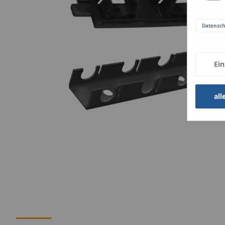
Datensc
Ein
all