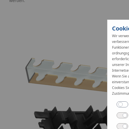
werden.
Cooki
Wir verwen
verbesser
Funktionen
ordnungsge
erforderli
unserer In
Internetse
Wenn Sie a
einverstan
Cookies Si
Zustimmun